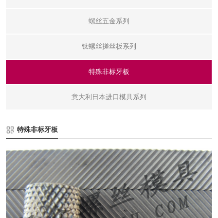
螺丝五金系列
钛螺丝搓丝板系列
特殊非标牙板
意大利日本进口模具系列
特殊非标牙板